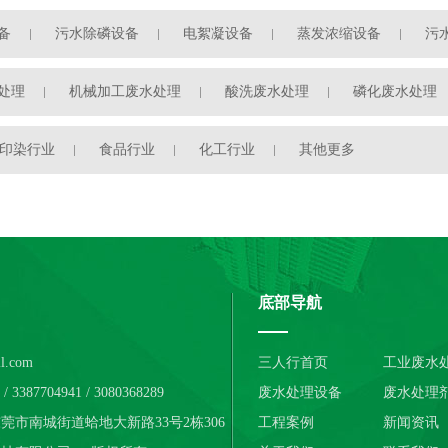
备
污水除磷设备
电絮凝设备
蒸发浓缩设备
污
处理
机械加工废水处理
酸洗废水处理
磷化废水处理
印染行业
食品行业
化工行业
其他更多
底部导航
l.com
三人行首页
工业废水
3387704941 / 3080368289
废水处理设备
废水处理
市南城街道蛤地大新路33号2栋306
工程案例
新闻资讯