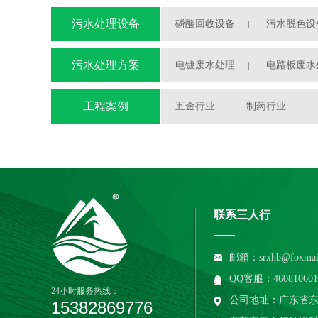
污水处理设备
磷酸回收设备
污水脱色设
污水处理自动加药装置
污水处理方案
电镀废水处理
电路板废水
半导体废水处理
工程案例
五金行业
制药行业
联系三人行
邮箱：srxhb@foxmai
QQ客服：460810601 / 
24小时服务热线：
公司地址：广东省东莞
15382869776