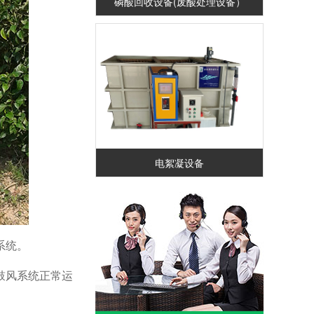
磷酸回收设备(废酸处理设备）
电絮凝设备
系统。
鼓风系统正常运