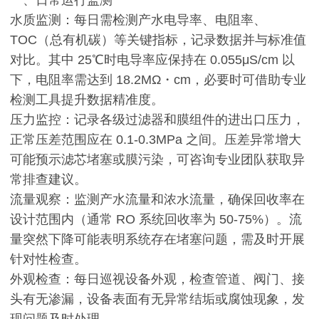
一、日常运行监测
水质监测：每日需检测产水电导率、电阻率、
TOC（总有机碳）等关键指标，记录数据并与标准值
对比。其中 25℃时电导率应保持在 0.055μS/cm 以
下，电阻率需达到 18.2MΩ・cm，必要时可借助专业
检测工具提升数据精准度。
压力监控：记录各级过滤器和膜组件的进出口压力，
正常压差范围应在 0.1-0.3MPa 之间。压差异常增大
可能预示滤芯堵塞或膜污染，可咨询专业团队获取异
常排查建议。
流量观察：监测产水流量和浓水流量，确保回收率在
设计范围内（通常 RO 系统回收率为 50-75%）。流
量突然下降可能表明系统存在堵塞问题，需及时开展
针对性检查。
外观检查：每日巡视设备外观，检查管道、阀门、接
头有无渗漏，设备表面有无异常结垢或腐蚀现象，发