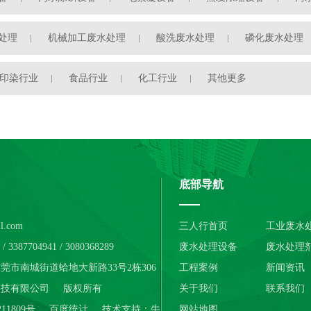
处理
机械加工废水处理
酸洗废水处理
磷化废水处理
印染行业
食品行业
化工行业
其他更多
底部导航
l.com
三人行首页
工业废水
3387704941 / 3080368289
废水处理设备
废水处理
市南城街道蛤地大新路33号2栋306
工程案例
新闻资讯
科技有限公司
版权所有
关于我们
联系我们
11809号
百度统计
技术支持：
牛
网站地图