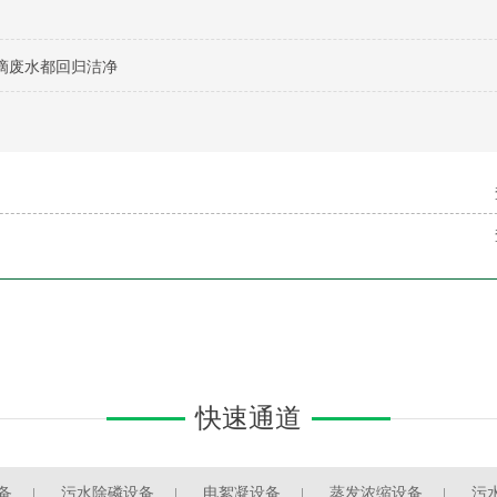
滴废水都回归洁净
快速通道
备
污水除磷设备
电絮凝设备
蒸发浓缩设备
污