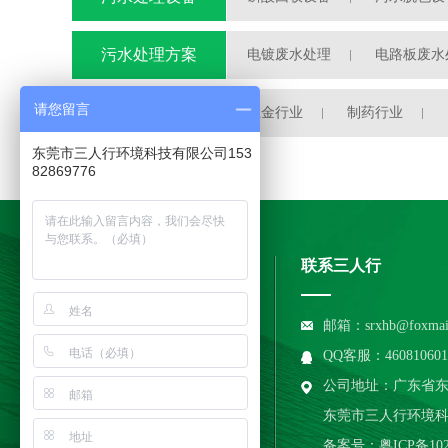
污水处理自动加药装置
污水处理方案
电镀废水处理
电路板废水
半导体废水处理
请您留言
工程案例
五金行业
制药行业
东莞市三人行环境科技有限公司153
82869776
联系三人行
邮箱：srxhb@foxmai
QQ客服：460810601 / 
24小时服务热线：
公司地址：广东省东莞
15382869776
东莞市三人行环境
备案号：
粤ICP备102
立即咨询