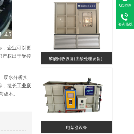
QQ咨询
咨询热线
标，企业可以更
识产权出于受控
磷酸回收设备(废酸处理设备）
、废水分析实
等，擅长
工业废
营成本。
电絮凝设备