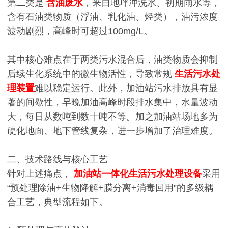
第二类是
含油废水
，来自地坪冲洗水、初期雨水等，
含有石油类物质（浮油、乳化油、烃类），油污浓度
波动剧烈，高峰时可超过100mg/L。
其中核心难点在于两类污水混合后，油类物质会抑制
后续生化系统中的微生物活性，导致常规
生活污水处
理装置
难以稳定运行。此外，加油站污水排放具有显
著的间歇性，早晚加油高峰时段排水集中，水量波动
大，每日从数吨到数十吨不等。加之加油站场地多为
硬化地面、地下管线复杂，进一步增加了治理难度。
二、技术路线与核心工艺
针对上述痛点，
加油站一体化生活污水处理设备
采用
“预处理除油+生物降解+膜分离+消毒回用”的多级耦
合工艺，典型流程如下。