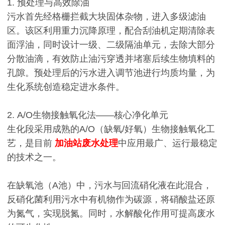
1. 预处理与高效除油
污水首先经格栅拦截大块固体杂物，进入多级滤油
区。该区利用重力沉降原理，配合刮油机定期清除表
面浮油，同时设计一级、二级隔油单元，去除大部分
分散油滴，有效防止油污穿透并堵塞后续生物填料的
孔隙。预处理后的污水进入调节池进行均质均量，为
生化系统创造稳定进水条件。
2. A/O生物接触氧化法——核心净化单元
生化段采用成熟的A/O（缺氧/好氧）生物接触氧化工
艺，是目前
加油站废水处理
中应用最广、运行最稳定
的技术之一。
在缺氧池（A池）中，污水与回流硝化液在此混合，
反硝化菌利用污水中有机物作为碳源，将硝酸盐还原
为氮气，实现脱氮。同时，水解酸化作用可提高废水