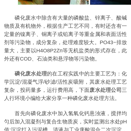
磷化废水中除含有大量的磷酸盐、锌离子、酸碱
物质及有机物外，根据生产工艺不同，有时还含有一
定量的镍离子、铜离子或铅离子等重金属和表面活性
剂等污染物，成分复杂，处理难度较大。PO43−排放
量大，主要以H4O8P2Zn等无机盐类的形式存在，此
外还有COD、石油类和悬浮物等污染物。
磷化废水处理
的在工程实践中的主要工艺为：化
学沉淀/混凝气浮/砂滤/活性炭吸附，其废水处理工艺
复杂，投药量多，运行费用高，下面
废水处理公司
三
人行环境小编给大家分享一种磷化废水处理方法。
首先向磷化废水中加入氢氧化钙悬浊液，搅拌均
匀后加入混凝剂与复合生物质炭，实时监测出水处pH
值;沉淀打入污泥槽，清液与工业废酸混合二次沉淀，