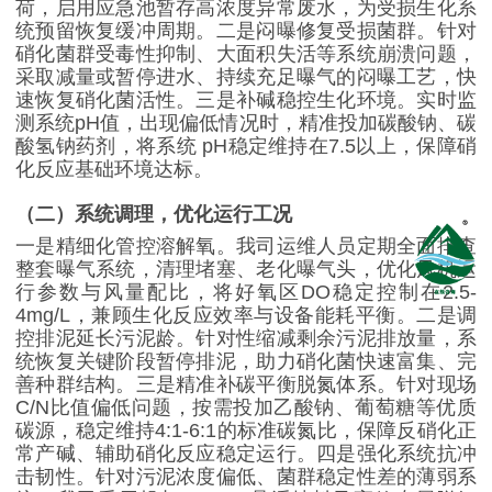
荷，启用应急池暂存高浓度异常废水，为受损生化系
统预留恢复缓冲周期。二是闷曝修复受损菌群。针对
硝化菌群受毒性抑制、大面积失活等系统崩溃问题，
采取减量或暂停进水、持续充足曝气的闷曝工艺，快
速恢复硝化菌活性。三是补碱稳控生化环境。实时监
测系统
pH
值，出现偏低情况时，精准投加碳酸钠、碳
酸氢钠药剂，将系统
pH
稳定维持在
7.5
以上，保障硝
化反应基础环境达标。
（二）系统调理，优化运行工况
一是精细化管控溶解氧。我司运维人员定期全面排查
整套曝气系统，清理堵塞、老化曝气头，优化风机运
行参数与风量配比，将好氧区
DO
稳定控制在
2.5-
4mg/L
，兼顾生化反应效率与设备能耗平衡。二是调
控排泥延长污泥龄。针对性缩减剩余污泥排放量，系
统恢复关键阶段暂停排泥，助力硝化菌快速富集、完
善种群结构。三是精准补碳平衡脱氮体系。针对现场
C/N
比值偏低问题，按需投加乙酸钠、葡萄糖等优质
碳源，稳定维持
4:1-6:1
的标准碳氮比，保障反硝化正
常产碱、辅助硝化反应稳定运行。四是强化系统抗冲
击韧性。针对污泥浓度偏低、菌群稳定性差的薄弱系