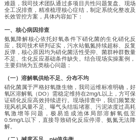
难题，我司技术团队通过多项目共性问题复盘、现场
全工况排查，精准梳理核心症结，制定系统化整改及
长效管控方案，具体内容如下：
一、核心病因排查
氨氮降解核心依托好氧条件下硝化菌的生化硝化反
应，我司技术研判证实，污水站氨氮持续超标、反复
反弹，核心原因均为硝化菌活性受抑、菌群种群数量
不足、生化反应基础条件缺失。结合现场实操案例，
主要归纳为五类核心问题：
（一）溶解氧供给不足、分布不均
硝化菌属于严格好氧微生物，我司运维标准明确，好
氧区溶解氧（
DO
）需稳定维持在
2mg/L
以上，方可保
证硝化反应高效持续进行。现场排查中，我们频繁发
现风机风量不足、曝气头结垢堵塞、污泥浓度过高耗
氧激增等问题，极易造成池体局部溶解氧低至
0.5mg/L
以下，直接导致硝化反应停滞、氨氮无法降
解。
（二）碱度不足、
pH
值失衡