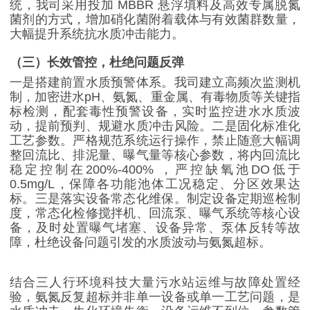
统，我司采用投加
MBBR
悬浮填料及高效专属脱氮
菌剂的方式，增加硝化菌附着载体与有效菌群数量，
大幅提升系统抗水质冲击能力。
（三）长效管控，杜绝问题反弹
一是搭建前置水质预警体系。我司建立高频次监测机
制，加密进水
pH
、氨氮、重金属、有毒物质等关键指
标检测，配套毒性预警设备，实时监控进水水质波
动，提前预判、规避水质冲击风险。二是固化标准化
工艺参数。严格规范系统运行操作，禁止随意大幅调
整回流比、排泥量、曝气量等核心参数，将内回流比
稳定控制在
200%-400%
，严控缺氧池
DO
低于
0.5mg/L
，保障各功能池体工况稳定、分区效果达
标。三是落实设备常态化维保。制定设备定期巡检制
度，常态化检修搅拌机、回流泵、曝气系统等核心设
备，及时处置曝气堵塞、设备异常、泵体反转等故
障，杜绝设备问题引发的水质波动与氨氮超标。
结合三人行环境科技大量污水站运维与故障处置经
验，氨氮反复超标并非单一设备或单一工艺问题，是