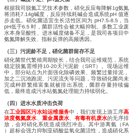
根据我司脱氮工艺技术参数，硝化反应每降解
1g
氨氮
将消耗
7.14g
碱度，反应持续耗碱会造成系统
pH
值逐
步走低。硝化菌适宜生长活性区间为
pH7.5-8.5
，当
pH
低于
6.5
时，菌群活性会被大幅抑制。多数工业废
水本身呈酸性、进水碱度储备不足，是我司各项目中
氨氮降解失效、指标反弹的高频诱因。
（三）污泥龄不足，硝化菌群留存不足
硝化菌世代繁殖周期较长，结合我司运维规范，系统
稳定脱氮需维持
10-20
天污泥龄（
SRT
）。现场运维
中，部分站点为片面强化除磷效果、频繁过量排泥，
加之二沉池跑泥、污泥流失等问题，导致硝化菌尚未
完成种群繁殖富集就被排出系统，菌群存量持续偏
低，最终造成污水站氨氮处理能力持续弱化。
（四）进水水质冲击负荷
在
工业园区污水站运维服务
中，我们发现上游工序
高
浓度氨氮废水
、
重金属废水
、
有毒有机废水
的无序排
放，会对硝化系统造成强烈冲击。其中游离氨（
FA
）超标会强力抑制亚硝酸盐氧化菌活性，造成硝化系