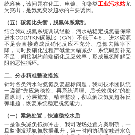
统瘫痪，该问题在化工、电镀、印染类
工业污水站
尤
为突出，是氨氮突发超标的主要诱因。
（五）碳氮比失衡，脱氮体系紊乱
结合我司脱氮系统调试经验，污水站稳定脱氮需保障
进水
COD/TKN
碳氮比（
C/N
）不低于
4-6
。进水碳源
不足会直接造成反硝化反应不充分、总氮去除率下
降，同时反硝化过程产碱量大幅减少，系统碱度补充
不足，间接制约前端硝化反应效率，形成氨氮降解受
阻的恶性循环。
二、分步精准整改措施
针对各类污水站氨氮反复超标问题，我司技术团队统
一遵循
“
先应急稳控、再系统调理、后长效优化
”
的处
置原则，分层施策、精准整改，彻底解决氨氮超标反
弹难题，恢复系统稳定脱氮能力。
（一）紧急处置，快速稳控水质
一是源头减负抵御冲击。我司现场处置方案明确，一
旦监测发现氨氮数据飙升，第一时间协调缩减进水负