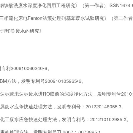
酸洗废水深度净化回用工程研究》（第一作者）ISSN1674-6130
流化床电Fenton法预处理硝基苯废水试验研究》（第二作者），ISSN
处理印染废水的研究》
00610060240•6。
法，发明专利号200910105965•6。
或未达标废水进RO膜前的深度净化方法，发明专利号20101061
水应争快速处理方法，发明专利号：201220148055.3。
废水应急快速处理方法，发明专利号：201210102985.X。
方法，发明专利号ZL2007.1.0073895.1。