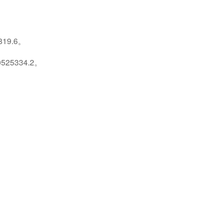
9.6。
5334.2。